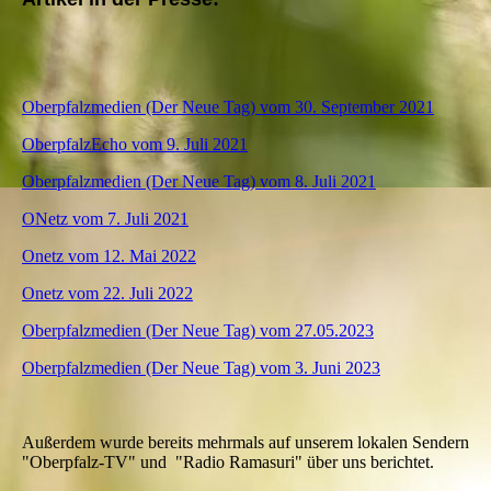
Oberpfalzmedien (Der Neue Tag) vom 30. September 2021
OberpfalzEcho vom 9. Juli 2021
Oberpfalzmedien (Der Neue Tag) vom 8. Juli 2021
ONetz vom 7. Juli 2021
Onetz vom 12. Mai 2022
Onetz vom 22. Juli 2022
Oberpfalzmedien (Der Neue Tag) vom 27.05.2023
Oberpfalzmedien (Der Neue Tag) vom 3. Juni 2023
Außerdem wurde bereits mehrmals auf unserem lokalen Sendern
"Oberpfalz-TV" und "Radio Ramasuri" über uns berichtet.