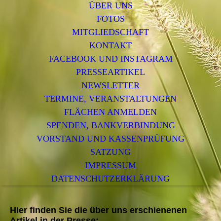
ÜBER UNS
FOTOS
MITGLIEDSCHAFT
KONTAKT
FACEBOOK UND INSTAGRAM
PRESSEARTIKEL
NEWSLETTER
TERMINE, VERANSTALTUNGEN
FLÄCHEN ANMELDEN
SPENDEN, BANKVERBINDUNG
VORSTAND UND KASSENPRÜFUNG
SATZUNG
IMPRESSUM
DATENSCHUTZERKLÄRUNG
Hier finden Sie die über uns erschienenen
Artikel in der Presse: